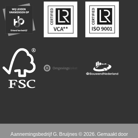
Aannemingsbedrijf G. Bruijnes © 2026. Gemaakt door