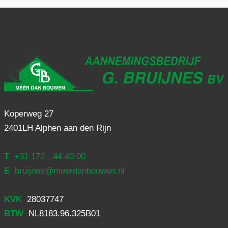
Koperweg 27
2401LH Alphen aan den Rijn
T
+31 172 - 44 40 00
E
bruijnes@meerdanbouwen.nl
KVK
28037747
BTW
NL8183.96.325B01