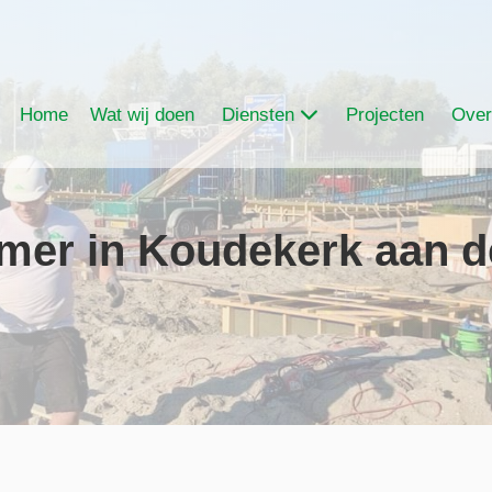
Home
Wat wij doen
Diensten
Projecten
Over
er in Koudekerk aan d