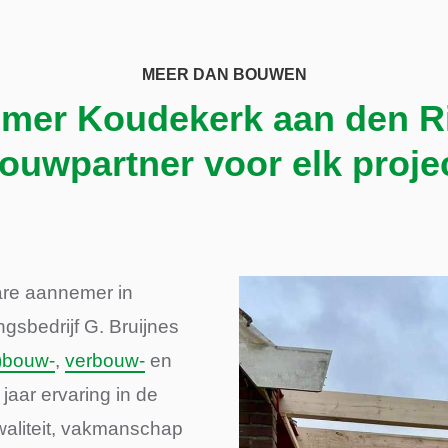
MEER DAN BOUWEN
mer Koudekerk aan den Ri
ouwpartner voor elk proje
are aannemer in
sbedrijf G. Bruijnes
)bouw-
,
verbouw-
en
jaar ervaring in de
waliteit, vakmanschap