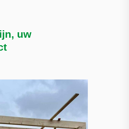
jn, uw
ct