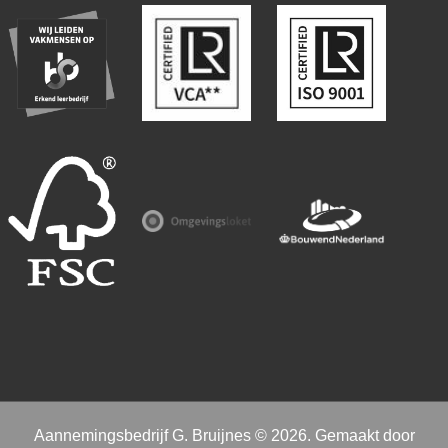
Aannemingsbedrijf G. Bruijnes © 2026. Gemaakt door