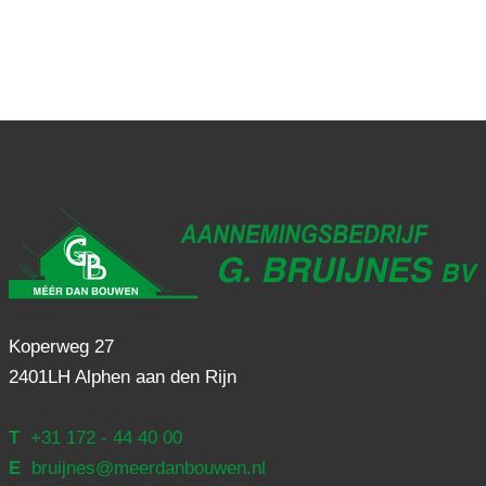
Koperweg 27
2401LH Alphen aan den Rijn
T
+31 172 - 44 40 00
E
bruijnes@meerdanbouwen.nl