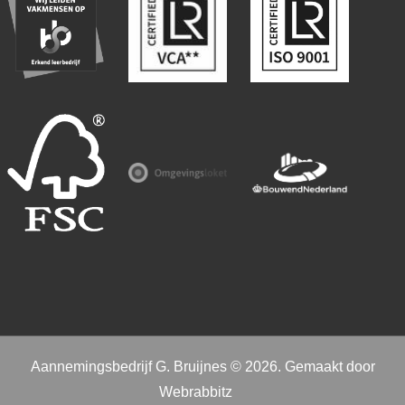
Aannemingsbedrijf G. Bruijnes © 2026. Gemaakt door
Webrabbitz