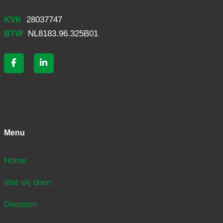
KVK
28037747
BTW
NL8183.96.325B01
Menu
Home
Wat wij doen
Diensten