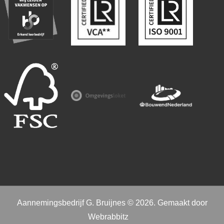
Aannemingsbedrijf G. Bruijnes © 2026. Gemaakt door
Webrabbitz