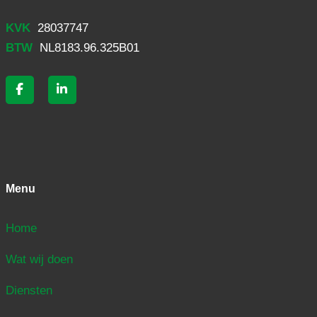
KVK
28037747
BTW
NL8183.96.325B01
Menu
Home
Wat wij doen
Diensten