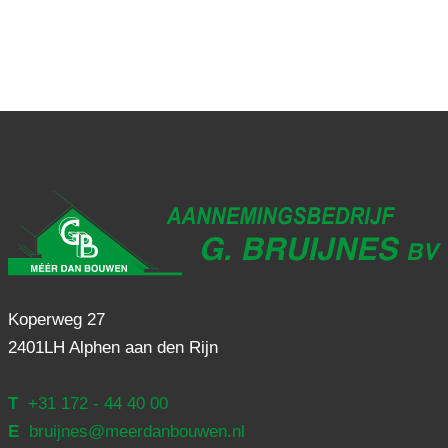
Koperweg 27
2401LH Alphen aan den Rijn
T
+31 172 - 44 40 00
E
bruijnes@meerdanbouwen.nl