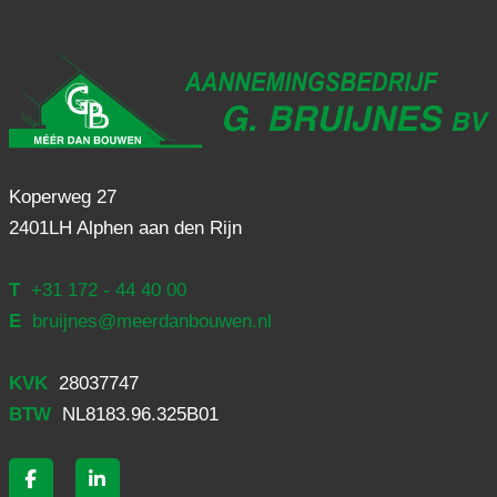
Koperweg 27
2401LH Alphen aan den Rijn
T
+31 172 - 44 40 00
E
bruijnes@meerdanbouwen.nl
KVK
28037747
BTW
NL8183.96.325B01