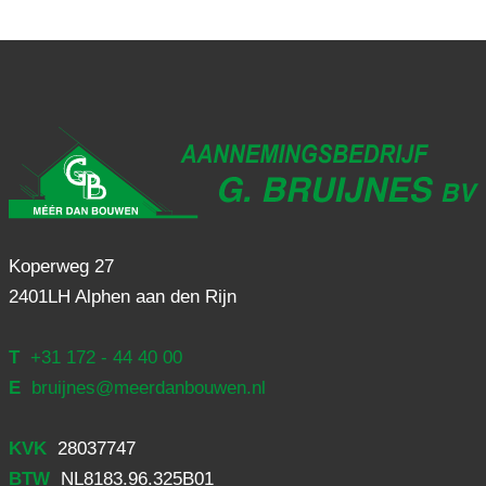
Koperweg 27
2401LH Alphen aan den Rijn
T
+31 172 - 44 40 00
E
bruijnes@meerdanbouwen.nl
KVK
28037747
BTW
NL8183.96.325B01